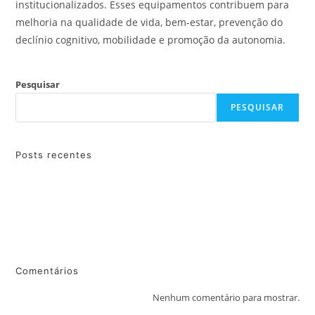
institucionalizados. Esses equipamentos contribuem para
melhoria na qualidade de vida, bem-estar, prevenção do
declínio cognitivo, mobilidade e promoção da autonomia.
Pesquisar
PESQUISAR
Posts recentes
Campanha Tampinha do Bem alcança 2 toneladas de tampinhas
plásticas.
Lar dos idosos necessita de doações de mantimentos.
Outubro / 2021
Comentários
Nenhum comentário para mostrar.